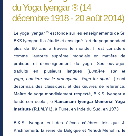
du Yoga Iyengar ® (14
décembre 1918 - 20 août 2014)
®
Le yoga Iyengar
est fondé sur les enseignements de Sri
BKS Iyengar. Il a étudié et enseigné l’art du yoga pendant
plus de 80 ans à travers le monde. Il est considéré
comme l’autorité suprême mondiale en matière de
pratique et d’enseignement du yoga. Ses ouvrages
traduits en plusieurs langues (
Lumière sur le
yoga
,
Lumière sur le pranayama, Yoga for sport
…) sont
désormais des classiques, et des œuvres de référence.
Maître de yoga mondialement respecté, B.K.S. Iyengar a
fondé son école , le
Ramamani Iyengar Memorial Yoga
Institute (R.I.M.Y.I.)
,
à Pune, en Inde du Sud, en 1973
B.K.S. Iyengar eut des élèves célèbres tels que J.
Krishnamurti, la reine de Belgique et Yehudi Menuhin, le